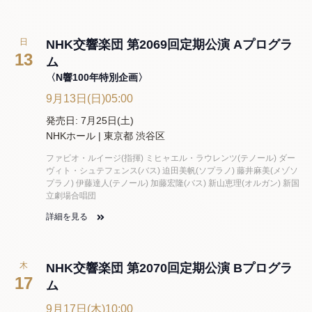
日
NHK交響楽団 第2069回定期公演 Aプログラ
13
ム
〈N響100年特別企画〉
9月13日(日)05:00
発売日: 7月25日(土)
NHKホール | 東京都 渋谷区
ファビオ・ルイージ(指揮) ミヒャエル・ラウレンツ(テノール) ダー
ヴィト・シュテフェンス(バス) 迫田美帆(ソプラノ) 藤井麻美(メゾソ
プラノ) 伊藤達人(テノール) 加藤宏隆(バス) 新山恵理(オルガン) 新国
立劇場合唱団
詳細を見る
木
NHK交響楽団 第2070回定期公演 Bプログラ
17
ム
9月17日(木)10:00