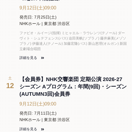
9月12日(土)09:00
発売日: 7月25日(土)
NHKホール | 東京都 渋谷区
ファビオ・ルイージ(指揮) ミヒャエル・ラウレンツ(テノール) ダー
ヴィト・シュテフェンス(バス) 迫田美帆(ソプラノ) 藤井麻美(メゾソ
プラノ) 伊藤達人(テノール) 加藤宏隆(バス) 新山恵理(オルガン) 新国
立劇場合唱団
詳細を見る
土
【会員券】NHK交響楽団 定期公演 2026-27
12
シーズン Aプログラム：年間(9回)・シーズン
(AUTUMN3回)会員券
9月12日(土)09:00
発売日: 7月11日(土)
NHKホール | 東京都 渋谷区
詳細を見る