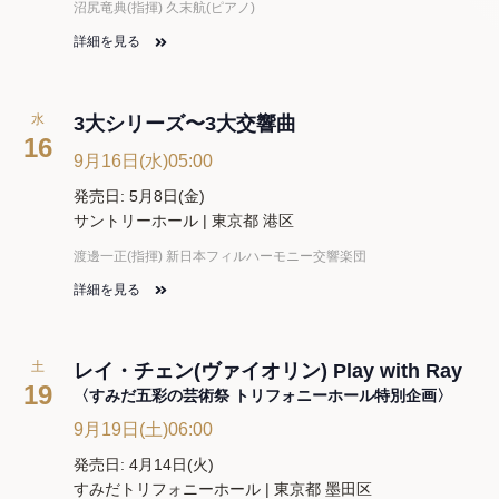
沼尻竜典(指揮) 久末航(ピアノ)
詳細を見る
水
3大シリーズ〜3大交響曲
16
9月16日(水)05:00
発売日: 5月8日(金)
サントリーホール | 東京都 港区
渡邊一正(指揮) 新日本フィルハーモニー交響楽団
詳細を見る
土
レイ・チェン(ヴァイオリン) Play with Ray
19
〈すみだ五彩の芸術祭 トリフォニーホール特別企画〉
9月19日(土)06:00
発売日: 4月14日(火)
すみだトリフォニーホール | 東京都 墨田区