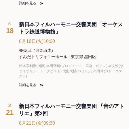
詳細を見る
火
新日本フィルハーモニー交響楽団「オーケス
18
トラ鉄道博物館」
8月18日(火)10:00
発売日: 4月2日(木)
すみだトリフォニーホール | 東京都 墨田区
松本宗利音(指揮) 本田聖嗣(プロデュース、司会、ピアノ) 崔文洙(ヴ
ァイオリン、トークゲスト) 大山大輔(バリトン) 南田裕介(トークゲ
スト)
詳細を見る
金
新日本フィルハーモニー交響楽団 「音のアト
21
リエ」第2回
8月21日(金)09:30