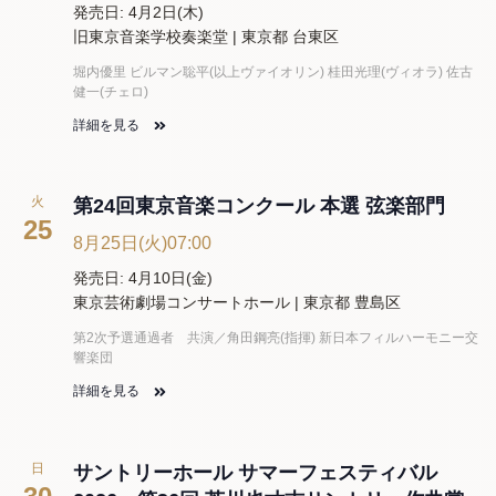
発売日: 4月2日(木)
旧東京音楽学校奏楽堂 | 東京都 台東区
堀内優里 ビルマン聡平(以上ヴァイオリン) 桂田光理(ヴィオラ) 佐古
健一(チェロ)
詳細を見る
火
第24回東京音楽コンクール 本選 弦楽部門
25
8月25日(火)07:00
発売日: 4月10日(金)
東京芸術劇場コンサートホール | 東京都 豊島区
第2次予選通過者 共演／角田鋼亮(指揮) 新日本フィルハーモニー交
響楽団
詳細を見る
日
サントリーホール サマーフェスティバル