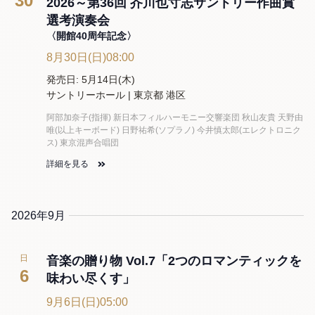
30
2026～第36回 芥川也寸志サントリー作曲賞
選考演奏会
〈開館40周年記念〉
8月30日(日)08:00
発売日: 5月14日(木)
サントリーホール | 東京都 港区
阿部加奈子(指揮) 新日本フィルハーモニー交響楽団 秋山友貴 天野由
唯(以上キーボード) 日野祐希(ソプラノ) 今井慎太郎(エレクトロニク
ス) 東京混声合唱団
詳細を見る
2026年9月
日
音楽の贈り物 Vol.7「2つのロマンティックを
6
味わい尽くす」
9月6日(日)05:00