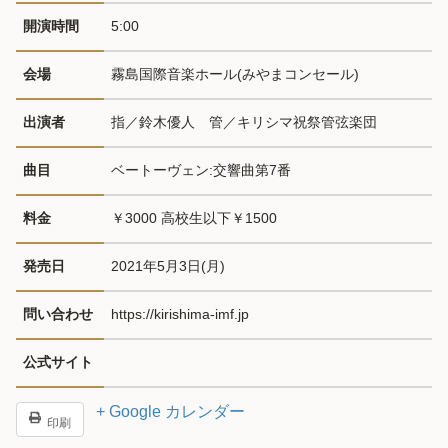
開演時間
5:00
会場
霧島国際音楽ホール(みやまコンセール)
出演者
指／鈴木優人　管／キリシマ祝祭管弦楽団
曲目
ベートーヴェン:交響曲第7番
料金
￥3000 高校生以下￥1500
発売日
2021年5月3日(月)
問い合わせ
https://kirishima-imf.jp
公式サイト
+ Google カレンダー
印刷