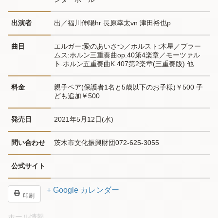
出演者
出／福川伸陽hr 長原幸太vn 津田裕也p
曲目
エルガー:愛のあいさつ／ホルスト:木星／ブラー
ムス:ホルン三重奏曲op.40第4楽章／モーツァル
ト:ホルン五重奏曲K.407第2楽章(三重奏版) 他
料金
親子ペア(保護者1名と5歳以下のお子様)￥500 子
ども追加￥500
発売日
2021年5月12日(水)
問い合わせ
茨木市文化振興財団072-625-3055
公式サイト
+ Google カレンダー
印刷
ホール情報