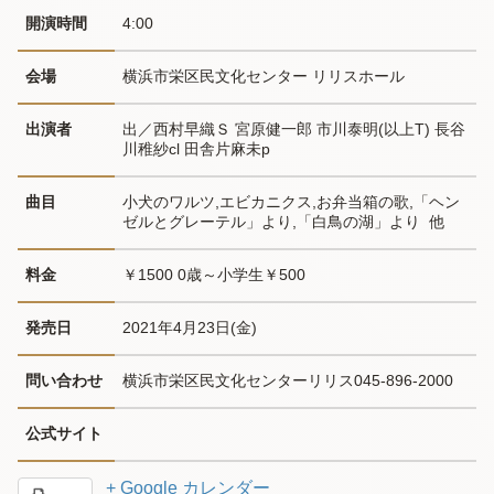
開演時間
4:00
会場
横浜市栄区民文化センター リリスホール
出演者
出／西村早織Ｓ 宮原健一郎 市川泰明(以上T) 長谷
川稚紗cl 田舎片麻未p
曲目
小犬のワルツ,エビカニクス,お弁当箱の歌,「ヘン
ゼルとグレーテル」より,「白鳥の湖」より  他
料金
￥1500 0歳～小学生￥500
発売日
2021年4月23日(金)
問い合わせ
横浜市栄区民文化センターリリス045-896-2000
公式サイト
+ Google カレンダー