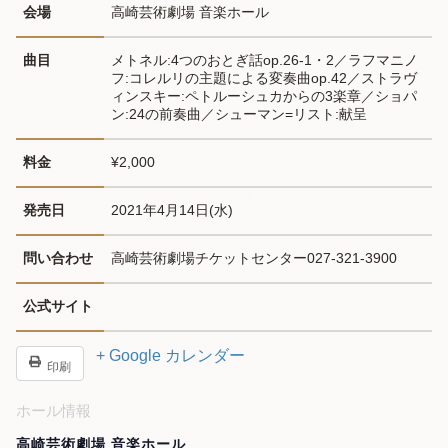
会場
高崎芸術劇場 音楽ホール
曲目
メトネル:4つのおとぎ話op.26-1・2／ラフマニノ
フ:コレルリの主題による変奏曲op.42／ストラヴ
ィンスキー:ペトルーシュカからの3楽章／ショパ
ン:24の前奏曲／シューマン=リスト:献呈
料金
¥2,000
発売日
2021年4月14日(水)
問い合わせ
高崎芸術劇場チケットセンター027-321-3900
公式サイト
+ Google カレンダー
印刷
ホール情報
高崎芸術劇場 音楽ホール