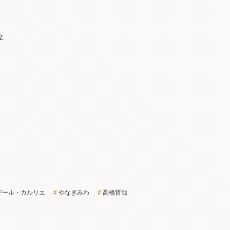
立
デール・カルリエ
やなぎみわ
高橋哲哉