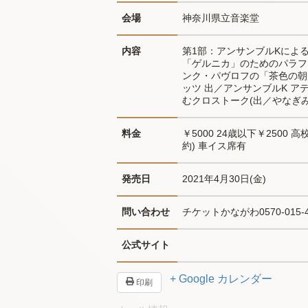
会場
神奈川県立音楽堂
内容
第1部：アンサンブルKによ
「ゲルニカ」のためのパラフレ
ンク・パヴロフの「茶色の朝
ッツ 出／アンサンブルK ア
むクロストーク(出／やなぎみ
料金
￥5000 24歳以下￥2500
約) 車イス席有
発売日
2021年4月30日(金)
問い合わせ
チケットかながわ0570-015-4
公式サイト
+ Google カレンダー
印刷