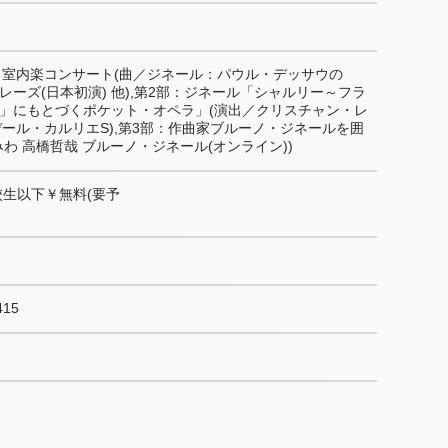
る室内楽コンサート(曲／ジネール：パウル・デッサウの
ーズ(日本初演) 他),第2部：ジネール「シャルリー～フラ
」にもとづくポケット・オペラ」(演出／クリスチャン・レ
デール・カルリエS),第3部：作曲家ブルーノ・ジネールを囲
わ 高橋哲哉 ブルーノ・ジネール(オンライン))
 高校生以下￥無料(要予
15