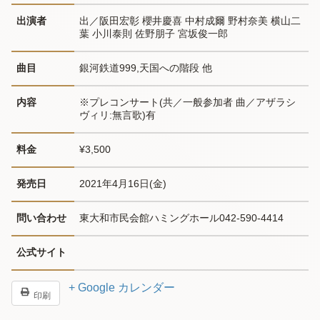
出演者
出／阪田宏彰 櫻井慶喜 中村成爾 野村奈美 横山二
葉 小川泰則 佐野朋子 宮坂俊一郎
曲目
銀河鉄道999,天国への階段 他
内容
※プレコンサート(共／一般参加者 曲／アザラシ
ヴィリ:無言歌)有
料金
¥3,500
発売日
2021年4月16日(金)
問い合わせ
東大和市民会館ハミングホール042-590-4414
公式サイト
+ Google カレンダー
印刷