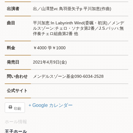
出演者
出／山澤慧vc 鳥羽亜矢子p 平川加恵(作曲)
曲目
平川加恵:In Labyrinth Wind(委嘱・初演)／メンデ
ルスゾーン:チェロ・ソナタ第2番／J.S.バッハ:無
伴奏チェロ組曲第2番 他
料金
￥4000 学￥1000
発売日
2021年4月9日(金)
問い合わせ
メンデルスゾーン基金090-6034-2528
公式サイト
+ Google カレンダー
印刷
ホール情報
王子ホール