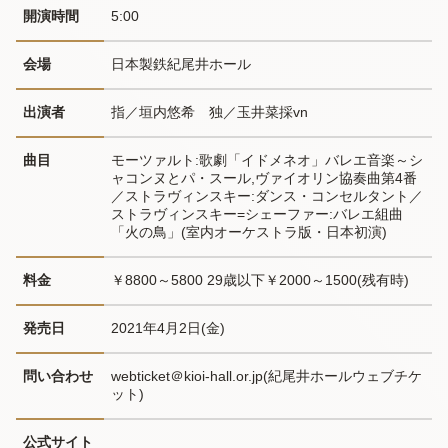
開演時間
5:00
会場
日本製鉄紀尾井ホール
出演者
指／垣内悠希　独／玉井菜採vn
曲目
モーツァルト:歌劇「イドメネオ」バレエ音楽～シ
ャコンヌとパ・スール,ヴァイオリン協奏曲第4番
／ストラヴィンスキー:ダンス・コンセルタント／
ストラヴィンスキー=シェーファー:バレエ組曲
「火の鳥」(室内オーケストラ版・日本初演)
料金
￥8800～5800 29歳以下￥2000～1500(残有時)
発売日
2021年4月2日(金)
問い合わせ
webticket＠kioi-hall.or.jp(紀尾井ホールウェブチケ
ット)
公式サイト