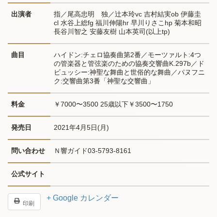
出演者
指／尾高忠明　独／辻本玲vc 吉村結実ob 伊藤圭
cl 水谷上総fg 福川伸陽hr 早川りさこhp 菊本和昭 
長谷川智之 安藤友樹 山本英司(以上tp)
曲目
ハイドン:チェロ協奏曲第2番／モーツァルト:4つ
の管楽器と管弦楽のための協奏交響曲K.297b／ド
ビュッシー:神聖な舞曲と世俗的な舞曲／パヌフニ
ク:交響曲第3番「神聖な交響曲」
料金
￥7000〜3500 25歳以下￥3500〜1750
発売日
2021年4月5日(月)
問い合わせ
Ｎ響ガイド03-5793-8161
公式サイト
+ Google カレンダー
印刷