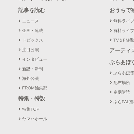
記事を読む
おうちで
ニュース
無料ライ
企画・連載
有料ライ
トピックス
TV＆FM
注目公演
アーティ
インタビュー
ぶらあぼ
新譜・新刊
ぶらあぼ
海外公演
配布場所
FROM編集部
定期購読
特集・特設
ぶらPAL
特集TOP
ヤマハホール