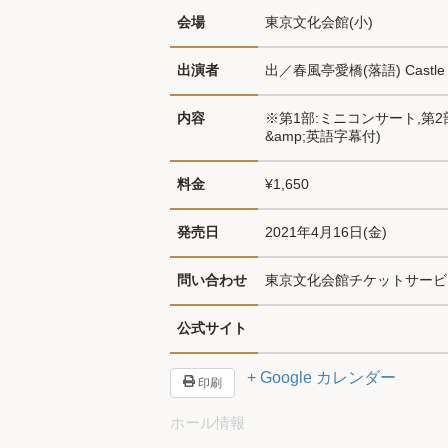
会場
東京文化会館(小)
出演者
出／春風亭愛橋(落語) Castle
内容
※第1部:ミニコンサート,第
&amp;英語字幕付)
料金
¥1,650
発売日
2021年4月16日(金)
問い合わせ
東京文化会館チケットサービス03
公式サイト
+ Google カレンダー
印刷
ホール情報