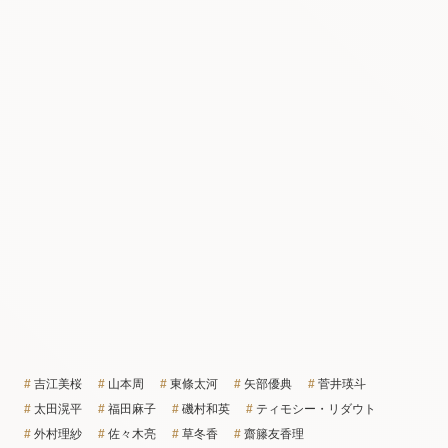
吉江美桜
山本周
東條太河
矢部優典
菅井瑛斗
太田滉平
福田麻子
磯村和英
ティモシー・リダウト
外村理紗
佐々木亮
草冬香
齋籐友香理