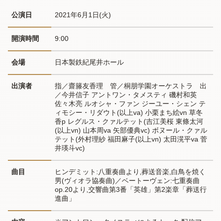
公演日
2021年6月1日(火) 
開演時間
9:00
会場
日本製鉄紀尾井ホール
出演者
指／齋籐友香理　管／桐朋学園オーケストラ　出
／今井信子 アントワン・タメスティ 磯村和英 
佐々木亮 ルオシャ・ファン ジーユー・シェン テ
ィモシー・リダウト(以上va) 小栗まち絵vn 草冬
香p レグルス・クァルテット(吉江美桜 東條太河
(以上vn) 山本周va 矢部優典vc) ボヌール・クァル
テット(外村理紗 福田麻子(以上vn) 太田滉平va 菅
井瑛斗vc)
曲目
ヒンデミット:八重奏曲より,葬送音楽,白鳥を焼く
男(ヴィオラ協奏曲)／ベートーヴェン:七重奏曲
op.20より,交響曲第3番「英雄」第2楽章「葬送行
進曲」