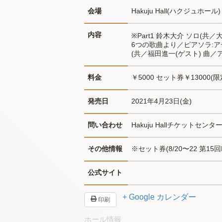
会場
Hakuju Hall(ハクジュホール)
内容
※Part1 鈴木大介 ソロ(
6つの歌曲より／ピアソラ:アデ
(共／福田進一(ゲスト) 曲／
料金
￥5000 セット券￥13000(
発売日
2021年4月23日(金)
問い合わせ
Hakuju Hallチケットセンター0
その他情報
※セット券(8/20〜22 第15回
公式サイト
+ Google カレンダー
印刷
ホール情報