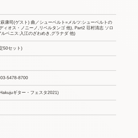
共／大萩康司(ゲスト) 曲／シューベルト=メルツ:シューベルトの
ィオス・ノニーノ,リベルタンゴ 他), Part2 荘村清志 ソロ
アルベニス:入江のざわめき,グラナダ 他)
限定50セット)
3-5478-8700
Hakujuギター・フェスタ2021)