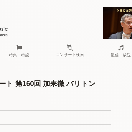
コンサート検索
特集・特設
配信・放送
ト 第160回 加耒徹 バリトン