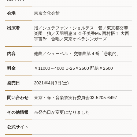
会場
東京文化会館
出演者
指／シュテファン・ショルテス　管／東京都交響
楽団　独／天羽明惠Ｓ 金子美香Ms 西村悟Ｔ 大西
宇宙Br　合唱／東京オペラシンガーズ
内容
他曲／シューベルト:交響曲第４番「悲劇的」
料金
￥11000～4000 U-25￥2500 配信￥2500
発売日
2021年4月3日(土)
問い合わせ
東京・春・音楽祭実行委員会03-5205-6497
その他情報
※発売日が変更になりました
公式サイト