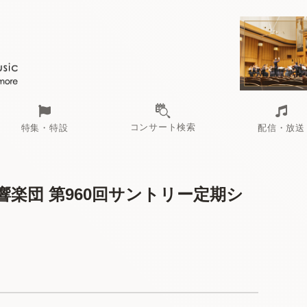
コンサート検索
特集・特設
配信・放送
楽団 第960回サントリー定期シ