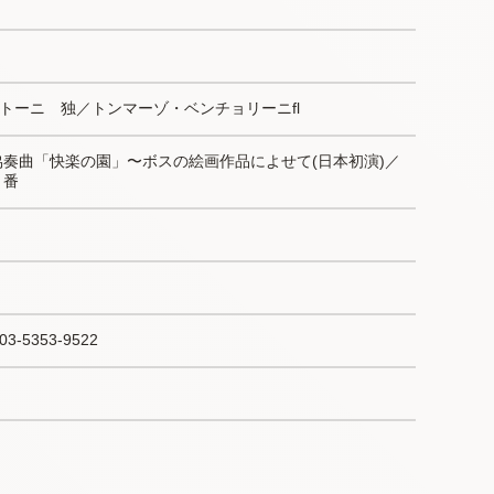
トーニ　独／トンマーゾ・ベンチョリーニfl
協奏曲「快楽の園」〜ボスの絵画作品によせて(日本初演)／
５番
5353-9522