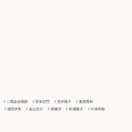
二期会合唱団
宮本亞門
安井陽子
妻屋秀和
成田伊美
金山京介
高橋淳
杉浦隆大
久保和範