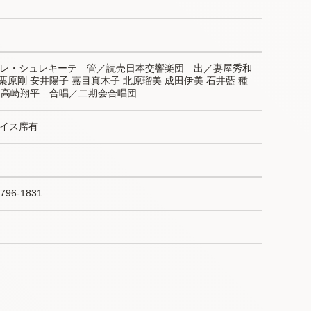
レ・シュレキーテ　管／読売日本交響楽団　出／妻屋秀和 
栗原剛 安井陽子 嘉目真木子 北原瑠美 成田伊美 石井藍 種
巧 高崎翔平　合唱／二期会合唱団
 車イス席有
6-1831