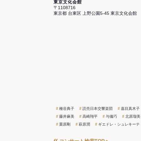
東京文化会館
〒1108716
東京都 台東区 上野公園5-45 東京文化会館
種谷典子
読売日本交響楽団
嘉目真木子
藤井麻美
高崎翔平
与儀巧
北原瑠美
栗原剛
萩原潤
ギエドレ・シュレキーテ