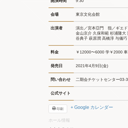
開演時間
9:30
会場
東京文化会館
出演者
演出／宮本亞門　指／ギエド
金山京介 久保和範 杉浦隆大 
谷典子 萩原潤 高橋淳 与儀
料金
￥12000〜6000 学￥2000
発売日
2021年4月9日(金)
問い合わせ
二期会チケットセンター03-379
公式サイト
+ Google カレンダー
印刷
ホール情報