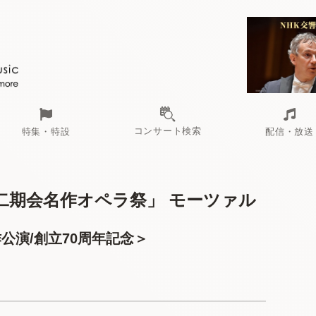
コンサート検索
特集・特設
配信・放送
二期会名作オペラ祭」 モーツァル
公演/創立70周年記念＞