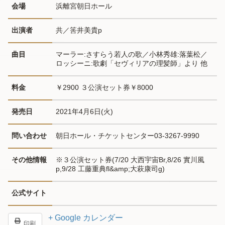
会場
浜離宮朝日ホール
出演者
共／筈井美貴p
曲目
マーラー:さすらう若人の歌／小林秀雄:落葉松／
ロッシーニ:歌劇「セヴィリアの理髪師」より 他
料金
￥2900 ３公演セット券￥8000
発売日
2021年4月6日(火)
問い合わせ
朝日ホール・チケットセンター03-3267-9990
その他情報
※３公演セット券(7/20 大西宇宙Br,8/26 實川風
p,9/28 工藤重典fl&amp;大萩康司g)
公式サイト
+ Google カレンダー
印刷