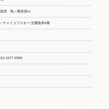
楽団　独／横坂源vc
5／チャイコフスキー:交響曲第4番
-3477-9999