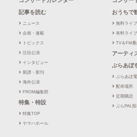
コンサートカレンダー
コンサー
記事を読む
おうちで
ニュース
無料ライ
企画・連載
有料ライ
トピックス
TV＆FM
注目公演
アーティ
インタビュー
ぶらあぼ
新譜・新刊
ぶらあぼ
海外公演
配布場所
FROM編集部
定期購読
特集・特設
ぶらPAL
特集TOP
ヤマハホール