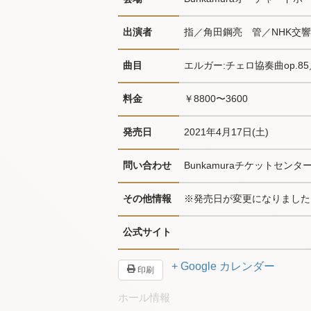
出演者
指／角田鋼亮　管／NHK交響
曲目
エルガー:チェロ協奏曲op.8
料金
￥8800〜3600
発売日
2021年4月17日(土)
問い合わせ
Bunkamuraチケットセンター03
その他情報
※発売日が変更になりました
公式サイト
+ Google カレンダー
印刷
ホール情報