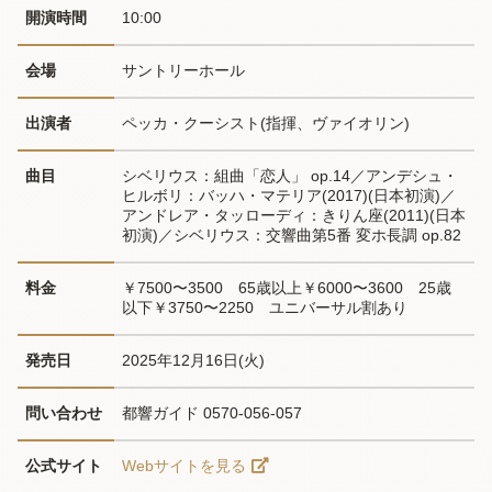
開演時間
10:00
会場
サントリーホール
出演者
ペッカ・クーシスト(指揮、ヴァイオリン)
曲目
シベリウス：組曲「恋人」 op.14／アンデシュ・
ヒルボリ：バッハ・マテリア(2017)(日本初演)／
アンドレア・タッローディ：きりん座(2011)(日本
初演)／シベリウス：交響曲第5番 変ホ長調 op.82
料金
￥7500〜3500　65歳以上￥6000〜3600　25歳
以下￥3750〜2250　ユニバーサル割あり
発売日
2025年12月16日(火)
問い合わせ
都響ガイド 0570-056-057
公式サイト
Webサイトを見る