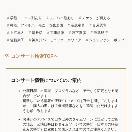
学割・ユース割あり
シルバー割あり
チケットが買える
神奈川フィルハーモニー管弦楽団
沼尻竜典
妻屋秀和
上江隼人
晴雅彦
市川敏雅
宮下嘉彦
澤武紀行
佐藤康子
神奈川ハーモニック・クワイア
シュテファン・ポップ
コンサート検索TOPへ
コンサート情報についてのご案内
公演日程、出演者、プログラムなど、予告なく変更となる場
合がございます。
掲載している情報の正確性については万全を期しております
が、ご購入の際には主催者情報などをご確認いただけますよ
うお願い致します。
お使いのデバイスで日本以外のタイムゾーンに設定してご覧
の場合、公演日時は各タイムゾーンでの時間（日本との時差
込みの時間）に変換して表示されますのでご注意ください。