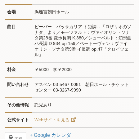
会場
浜離宮朝日ホール
曲目
ビーバー：パッサカリア ト短調～「ロザリオのソ
ナタ」より／モーツァルト：ヴァイオリン・ソナ
タ第28番 変ホ長調 K.380／シューベルト：幻想曲 
ハ長調 D.934 op.159／ベートーヴェン：ヴァイ
オリン・ソナタ第9番 イ長調 op.47「クロイツェ
ル」
料金
￥5000　学￥2000
問い合わせ
アスペン 03-5467-0081　朝日ホール・チケット
センター 03-3267-9990
その他情報
託児あり
公式サイト
Webサイトを見る
+ Google カレンダー
印刷