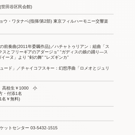
(世田谷区民会館)
ショウ・ワタナベ(指揮/第2部) 東京フィルハーモニー交響楽
前奏曲(2011年委嘱作品)／ハチャトゥリアン：組曲「ス
クスとフリーギアのアダージョ” “ガディスの娘の踊り―ス
ヌ」より “剣の舞” “レズギンカ”

ュード」／チャイコフスキー：幻想序曲「ロメオとジュリ
　高校生￥1000　小
方・付添1名
添1名￥無料)
センター 03-5432-1515