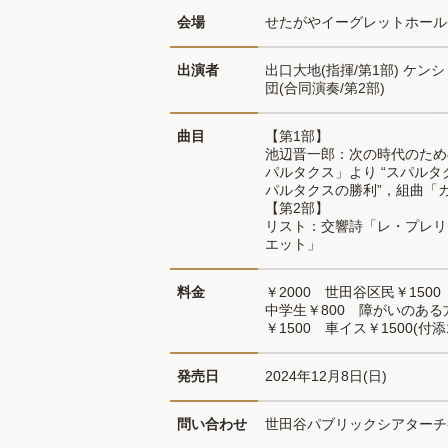
会場
せたがやイーグレットホール
出演者
出口大地(指揮/第1部) ケン
団(合同演奏/第2部)
曲目
【第1部】

池辺晋一郎：次の時代のための
パルタクス」より “スパルタ
パルタクスの勝利”，組曲「ガイー
【第2部】

リスト：交響詩「レ・プレリ
エット」
料金
￥2000　世田谷区民￥1500
中学生￥800　障がいのある
￥1500　車イス￥1500(付
発売日
2024年12月8日(日)
問い合わせ
世田谷パブリックシアターチケット