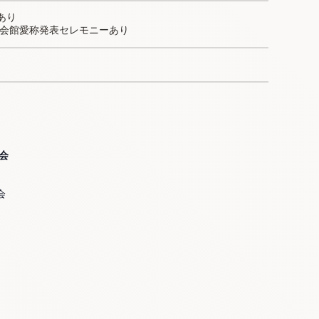
り

会館愛称発表セレモニーあり
会
会