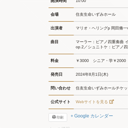
開演時間
10:00
会場
住友生命いずみホール
出演者
マリオ・ヘリングp 岡田脩一v
曲目
マーラー：ピアノ四重奏曲 イ
op.2／シュニトケ：ピアノ四
料金
￥3000　シニア・学￥2000
発売日
2024年8月1日(木)
問い合わせ
住友生命いずみホールチケットセン
公式サイト
Webサイトを見る
+ Google カレンダー
印刷