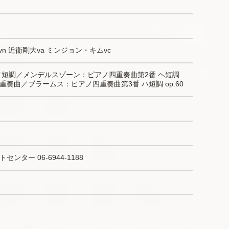
n 近衞剛大va ミンジョン・キムvc
短調／メンデルスゾーン：ピアノ四重奏曲第2番 ヘ短調 
重奏曲／ブラームス：ピアノ四重奏曲第3番 ハ短調 op.60
ター 06-6944-1188