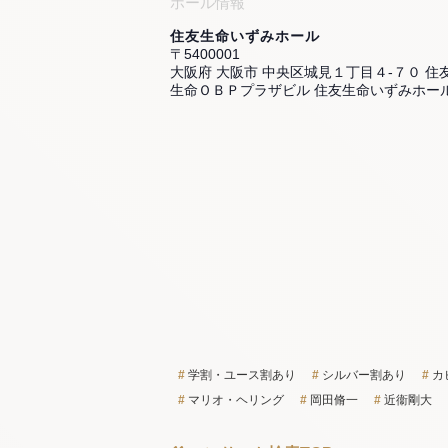
ホール情報
住友生命いずみホール
〒5400001
大阪府 大阪市 中央区城見１丁目４-７０ 住
生命ＯＢＰプラザビル 住友生命いずみホー
学割・ユース割あり
シルバー割あり
カ
マリオ・ヘリング
岡田脩一
近衞剛大