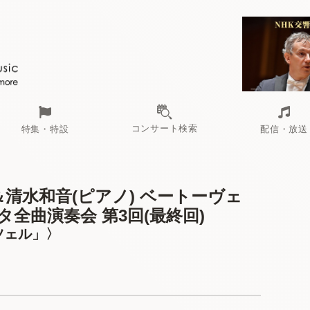
コンサート検索
特集・特設
配信・放送
＆清水和音(ピアノ) ベートーヴェ
全曲演奏会 第3回(最終回)
ツェル」〉