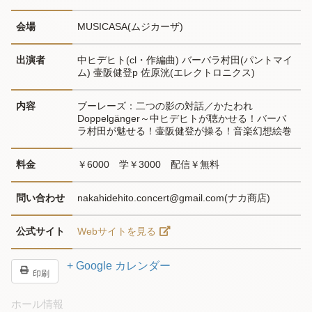
会場
MUSICASA(ムジカーザ)
出演者
中ヒデヒト(cl・作編曲) バーバラ村田(パントマイ
ム) 壷阪健登p 佐原洸(エレクトロニクス)
内容
ブーレーズ：二つの影の対話／かたわれ 
Doppelgänger～中ヒデヒトが聴かせる！バーバ
ラ村田が魅せる！壷阪健登が操る！音楽幻想絵巻
料金
￥6000　学￥3000　配信￥無料
問い合わせ
nakahidehito.concert@gmail.com(ナカ商店)
公式サイト
Webサイトを見る
+ Google カレンダー
印刷
ホール情報