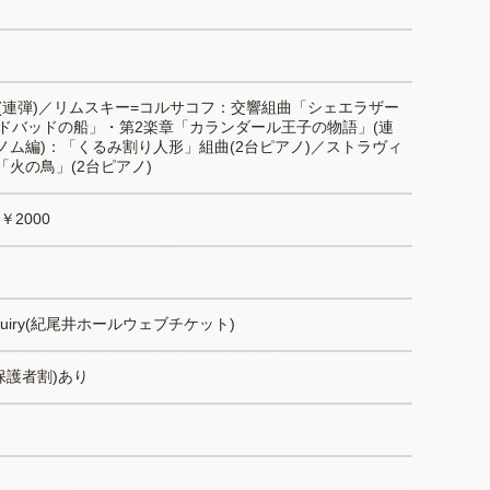
66(連弾)／リムスキー=コルサコフ：交響組曲「シェエラザー
ンドバッドの船」・第2楽章「カランダール王子の物語」(連
ノム編)：「くるみ割り人形」組曲(2台ピアノ)／ストラヴィ
「火の鳥」(2台ピアノ)
￥2000
ticketinquiry(紀尾井ホールウェブチケット)
保護者割)あり