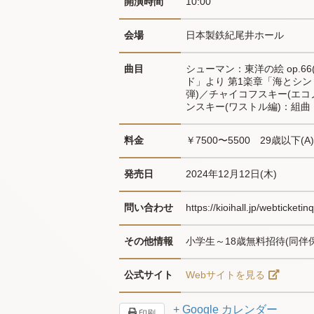
開演時間
10:00
会場
日本製鉄紀尾井ホール
曲目
シューマン：東洋の絵 op.
ド」より 第1楽章「海とシ
弾)／チャイコフスキー(エコ
ンスキー(ワストル編)：組曲
料金
￥7500〜5500　29歳以下(A)
発売日
2024年12月12日(木)
問い合わせ
https://kioihall.jp/web
その他情報
小学生～18歳無料招待(同伴
公式サイト
Webサイトを見る
+ Google カレンダー
印刷