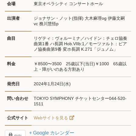
会場
東京オペラシティ コンサートホール
出演者
ジョナサン・ノット(指揮) 大木麻理og 伊藤文嗣
vc 務川慧悟p
曲目
リゲティ：ヴォルーミナ／ハイドン：チェロ協奏
曲第1番 ハ長調 Hob.VIIb:1／モーツァルト：ピア
ノ協奏曲第9番 変ホ長調 K.271「ジュノム」
料金
￥8500〜3500　25歳以下(当日)￥1000　65歳以
上・障がいのある方割あり
発売日
2024年1月24日(水)
問い合わせ
TOKYO SYMPHONY チケットセンター044-520-
1511
公式サイト
Webサイトを見る
+ Google カレンダー