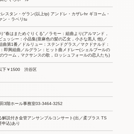
レスタン・ゲラン(以上tp) アンドレ・カザレhr ギヨーム・
ァン・ラベリtu
り“春はまためぐりくる”／ラモー：組曲より(アルマンド，
ビュッシー：小品集(亜麻色の髪の乙女，小さな黒人 他)／
ン組曲第1番／ドルリュー：ステンドグラス／マクドナルド：
：即興組曲／ルグラン：ヒット曲メドレー(シェルブールの
のウーム，マクサンスの歌，ロッシュフォールの恋人たち)
以下￥1500　渋谷区
階ホール事務室03-3464-3252
よる解説付き金管アンサンブルコンサート(出／柔ブラス TS 
要申込)あり