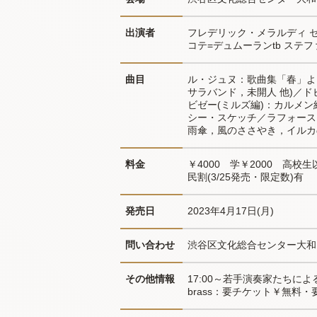
出演者
フレデリック・メラルディ セ
コテ=デュムーランtb ステフ
曲目
ル・ジュヌ：歌曲集「春」よ
サラバンド，未開人 他)／ド
ビゼー(ミルズ編)：カルメ
シー・スケッチ／ラフォース
雨傘，風のささやき，イルカ
料金
￥4000　学￥2000　高校生
民割(3/25発売・限定数)有
発売日
2023年4月17日(月)
問い合わせ
渋谷区文化総合センター大和田3
その他情報
17:00～若手演奏家たちに
brass：要チケット￥無料・