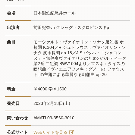
会場
日本製鉄紀尾井ホール
出演者
前田妃奈vn グレッグ・スクロビンスキp
曲目
モーツァルト：ヴァイオリン・ソナタ第21番 ホ
短調 K.304／R.シュトラウス：ヴァイオリン・ソ
ナタ 変ホ長調 op.18／J.S.バッハ：「シャコン
ヌ」～無伴奏ヴァイオリンのためのパルティータ
第2番 二短調 BWV1004より／マスネ：タイスの
瞑想曲／ヴィエニアフスキ：グノーの｢ファウス
ト｣の主題による華麗なる幻想曲 op.20
料金
￥4000 学￥1500
発売日
2023年2月18日(土)
問い合わせ
AMATI 03-3560-3010
公式サイト
Webサイトを見る