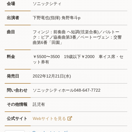
会場
ソニックシティ
出演者
下野竜也(指揮) 角野隼斗p
曲目
フィンジ：前奏曲 ヘ短調(弦楽合奏)／バルトー
ク：ピアノ協奏曲第3番／ベートーヴェン：交響
曲第6番「田園」
料金
￥5500〜3500　19歳以下￥2000　車イス席・セ
ット券有
発売日
2022年12月21日(水)
問い合わせ
ソニックシティホール048-647-7722
その他情報
託児有
公式サイト
Webサイトを見る