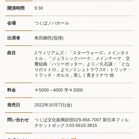
開演時間
9:30
会場
つくばノバホール
出演者
角田鋼亮(指揮)
曲目
J.ウィリアムズ：「スターウォーズ」メインタイ
トル，「ジュラシックパーク」メインテーマ，交
響組曲「ハリーポッター」より／久石譲：「とな
りのトトロ」より／J.シュトラウスII：トリッチ・
トラッチ・ポルカ，美しく青きドナウ 他
料金
￥5000～4000 学￥2000
発売日
2022年10月7日(金)
問い合わせ
つくば文化振興財団029-856-7007 新日本フィル
チケットボックス03-5610-3815