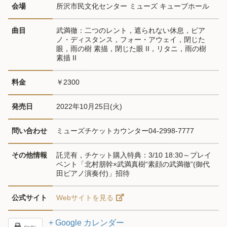
会場
所沢市民文化センター ミューズ キューブホール
曲目
武満徹：二つのレント，遮られない休息，ピア
ノ・ディスタンス，フォー・アウェイ，閉じた
眼，雨の樹 素描，閉じた眼 II，リタニ，雨の樹 
素描 II
料金
￥2300
発売日
2022年10月25日(火)
問い合わせ
ミューズチケットカウンター04-2998-7777
その他情報
託児有，チケット購入特典：3/10 18:30～プレイ
ベント「北村朋幹×武満真樹“素顔の武満徹”(御代
田ピアノ演奏付)」招待
公式サイト
Webサイトを見る
+ Google カレンダー