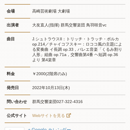
会場
高崎芸術劇場 大劇場
出演者
大友直人(指揮) 群馬交響楽団 鳥羽咲音vc
曲目
J.シュトラウスII：トリッチ・トラッチ・ポルカ 
op.214／チャイコフスキー：ロココ風の主題によ
る変奏曲 イ長調 op.33，バレエ音楽「くるみ割り
人形」組曲 op.71a，交響曲第4番 ヘ短調 op.36 
より 第4楽章
料金
￥2000(2階席のみ)
発売日
2022年10月13日(木)
問い合わせ
群馬交響楽団027-322-4316
公式サイト
Webサイトを見る
+ Google カレンダー