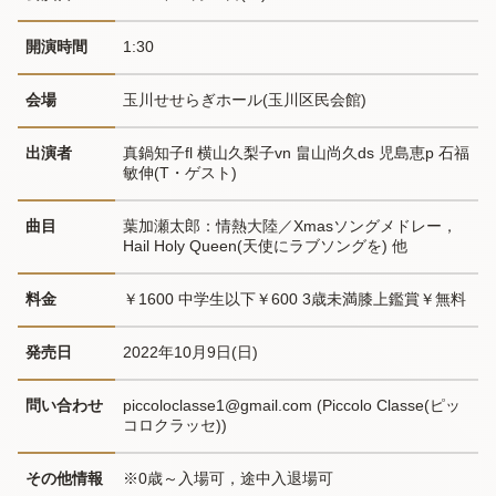
開演時間
1:30
会場
玉川せせらぎホール(玉川区民会館)
出演者
真鍋知子fl 横山久梨子vn 畠山尚久ds 児島恵p 石福
敏伸(T・ゲスト)
曲目
葉加瀬太郎：情熱大陸／Xmasソングメドレー，
Hail Holy Queen(天使にラブソングを) 他
料金
￥1600 中学生以下￥600 3歳未満膝上鑑賞￥無料
発売日
2022年10月9日(日)
問い合わせ
piccoloclasse1@gmail.com (Piccolo Classe(ピッ
コロクラッセ))
その他情報
※0歳～入場可，途中入退場可