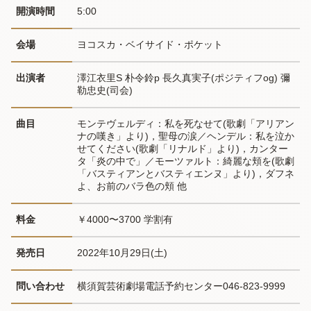
開演時間
5:00
会場
ヨコスカ・ベイサイド・ポケット
出演者
澤江衣里S 朴令鈴p 長久真実子(ポジティフog) 彌
勒忠史(司会)
曲目
モンテヴェルディ：私を死なせて(歌劇「アリアン
ナの嘆き」より)，聖母の涙／ヘンデル：私を泣か
せてください(歌劇「リナルド」より)，カンター
タ「炎の中で」／モーツァルト：綺麗な頬を(歌劇
「バスティアンとバスティエンヌ」より)，ダフネ
よ、お前のバラ色の頬 他
料金
￥4000〜3700 学割有
発売日
2022年10月29日(土)
問い合わせ
横須賀芸術劇場電話予約センター046-823-9999