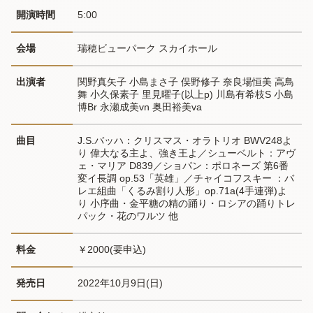
開演時間
5:00
会場
瑞穂ビューパーク スカイホール
出演者
関野真矢子 小島まさ子 俣野修子 奈良場恒美 高鳥
舞 小久保素子 里見曜子(以上p) 川島有希枝S 小島
博Br 永瀬成美vn 奥田裕美va
曲目
J.S.バッハ：クリスマス・オラトリオ BWV248よ
り 偉大なる主よ、強き王よ／シューベルト：アヴ
ェ・マリア D839／ショパン：ポロネーズ 第6番 
変イ長調 op.53「英雄」／チャイコフスキー ：バ
レエ組曲「くるみ割り人形」op.71a(4手連弾)よ
り 小序曲・金平糖の精の踊り・ロシアの踊りトレ
パック・花のワルツ 他
料金
￥2000(要申込)
発売日
2022年10月9日(日)