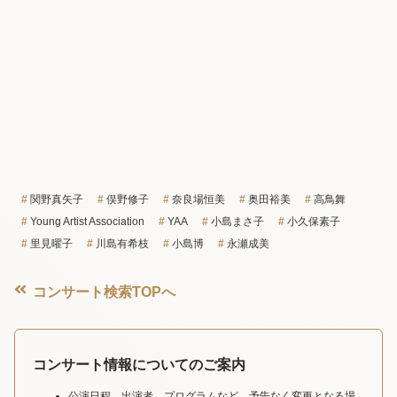
関野真矢子
俣野修子
奈良場恒美
奥田裕美
高鳥舞
Young Artist Association
YAA
小島まさ子
小久保素子
里見曜子
川島有希枝
小島博
永瀬成美
コンサート検索TOPへ
コンサート情報についてのご案内
公演日程、出演者、プログラムなど、予告なく変更となる場