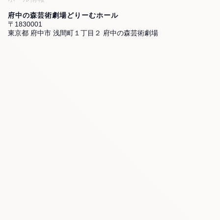
府中の森芸術劇場どりーむホール
〒1830001
東京都 府中市 浅間町１丁目２ 府中の森芸術劇場