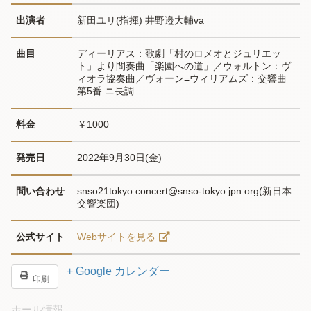
出演者
新田ユリ(指揮) 井野邉大輔va
曲目
ディーリアス：歌劇「村のロメオとジュリエッ
ト」より間奏曲「楽園への道」／ウォルトン：ヴ
ィオラ協奏曲／ヴォーン=ウィリアムズ：交響曲
第5番 ニ長調
料金
￥1000
発売日
2022年9月30日(金)
問い合わせ
snso21tokyo.concert@snso-tokyo.jpn.org(新日本
交響楽団)
公式サイト
Webサイトを見る
+ Google カレンダー
印刷
ホール情報