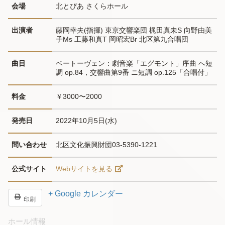
会場
北とぴあ さくらホール
出演者
藤岡幸夫(指揮) 東京交響楽団 梶田真未S 向野由美
子Ms 工藤和真T 岡昭宏Br 北区第九合唱団
曲目
ベートーヴェン：劇音楽「エグモント」序曲 へ短
調 op.84，交響曲第9番 ニ短調 op.125「合唱付」
料金
￥3000〜2000
発売日
2022年10月5日(水)
問い合わせ
北区文化振興財団03-5390-1221
公式サイト
Webサイトを見る
+ Google カレンダー
印刷
ホール情報