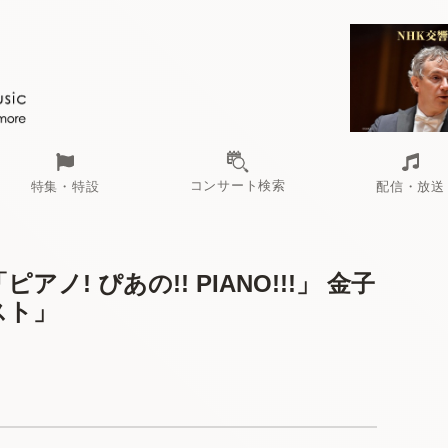
コンサート検索
特集・特設
配信・放送
ノ! ぴあの!! PIANO!!!」 金子
スト」