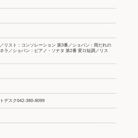
／リスト：コンソレーション 第3番／ショパン：雨だれの
ネラ／ショパン：ピアノ・ソナタ 第2番 変ロ短調／リス
ク042-380-8099