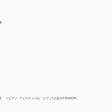
井
士
ピアノ･フェスティバル「ピアノ! ぴあの!! PIANO!!!」