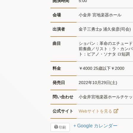
開演時間
5:00
会場
小金井 宮地楽器ホール
出演者
金子三勇士p 浦久俊彦(司会)
曲目
ショパン：革命のエチュード
前奏曲／リスト：ラ・カンパ
ト：ピアノ・ソナタ ロ短調
料金
￥4000 25歳以下￥2000
発売日
2022年10月29日(土)
問い合わせ
小金井宮地楽器ホールチケットデス
公式サイト
Webサイトを見る
+ Google カレンダー
印刷