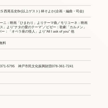
 西尾岳史Br(以上ゲスト) 林そよか(企画・編曲・司会)
ーニ：映画「ひまわり」よりテーマ曲／モリコーネ：映画
ス」より“ナタの愛のテーマ”／ビゼー：歌劇「カルメン」
：「オペラ座の怪人」より“All I ask of you” 他
￥無料
1-5795　神戸市民文化振興財団078-361-7241