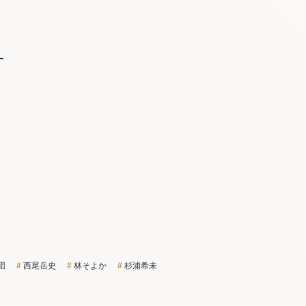
ー
団
西尾岳史
林そよか
杉浦希未