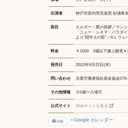
出演者
神戸市室内管弦楽団 杉浦希未S
曲目
エルガー：愛の挨拶／マンシ
「ニュー・シネマ・パラダイ
より“闘牛士の歌”／A.L.ウェバー
料金
￥1000　3歳以下膝上鑑賞
発売日
2022年9月22日(木)
問い合わせ
兵庫労働者福祉基金協会078-37
その他情報
※0歳〜入場可
公式サイト
Webサイトを見る
+ Google カレンダー
印刷