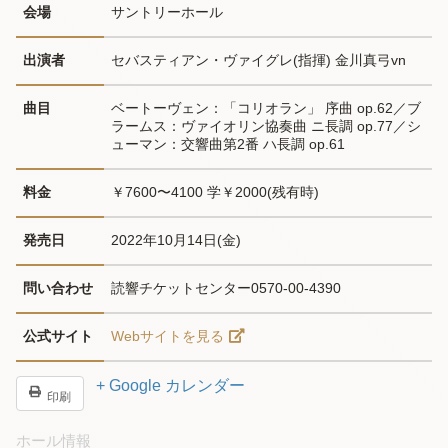
会場
サントリーホール
出演者
セバスティアン・ヴァイグレ(指揮) 金川真弓vn
曲目
ベートーヴェン：「コリオラン」 序曲 op.62／ブ
ラームス：ヴァイオリン協奏曲 ニ長調 op.77／シ
ューマン：交響曲第2番 ハ長調 op.61
料金
￥7600〜4100 学￥2000(残有時)
発売日
2022年10月14日(金)
問い合わせ
読響チケットセンター0570-00-4390
公式サイト
Webサイトを見る
+ Google カレンダー
印刷
ホール情報