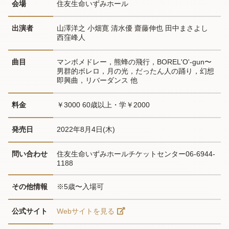
会場
住友生命いずみホール
出演者
山澤洋之 小畑寛 清水優 齋藤伸也 田中まさよし 
西窪峰人
曲目
マンボメドレー，熊蜂の飛行，BOREL'O'-gun〜
男群的ボレロ，月の光，だったん人の踊り，幻想
即興曲，リバーダンス 他
料金
￥3000 60歳以上・学￥2000
発売日
2022年8月4日(木)
問い合わせ
住友生命いずみホールチケットセンター06-6944-
1188
その他情報
※5歳〜入場可
公式サイト
Webサイトを見る