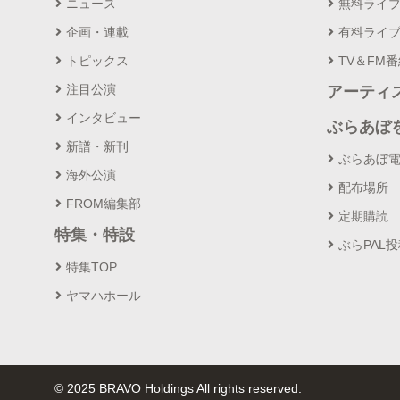
ニュース
無料ライ
企画・連載
有料ライ
トピックス
TV＆FM
注目公演
アーティ
インタビュー
ぶらあぼ
新譜・新刊
ぶらあぼ
海外公演
配布場所
FROM編集部
定期購読
特集・特設
ぶらPAL
特集TOP
ヤマハホール
© 2025 BRAVO Holdings All rights reserved.