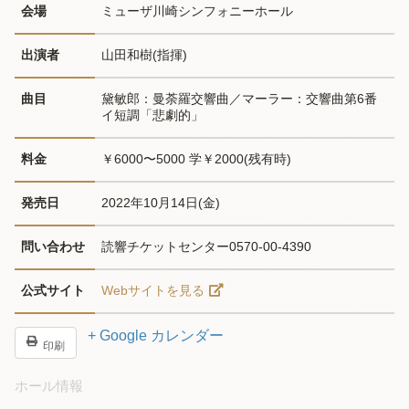
会場
ミューザ川崎シンフォニーホール
出演者
山田和樹(指揮)
曲目
黛敏郎：曼荼羅交響曲／マーラー：交響曲第6番 
イ短調「悲劇的」
料金
￥6000〜5000 学￥2000(残有時)
発売日
2022年10月14日(金)
問い合わせ
読響チケットセンター0570-00-4390
公式サイト
Webサイトを見る
+ Google カレンダー
印刷
ホール情報