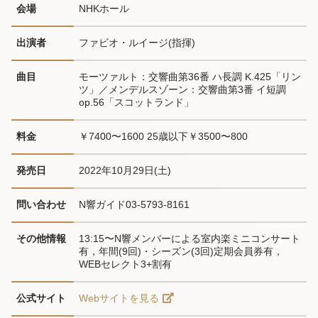
会場
NHKホール
出演者
ファビオ・ルイージ(指揮)
曲目
モーツァルト：交響曲第36番 ハ長調 K.425「リン
ツ」／メンデルスゾーン：交響曲第3番 イ短調 
op.56「スコットランド」
料金
￥7400〜1600 25歳以下￥3500〜800
発売日
2022年10月29日(土)
問い合わせ
N響ガイド03-5793-8161
その他情報
13:15〜N響メンバーによる室内楽ミニコンサート
有，年間(9回)・シーズン(3回)定期会員券有，
WEBセレクト3+割有
公式サイト
Webサイトを見る