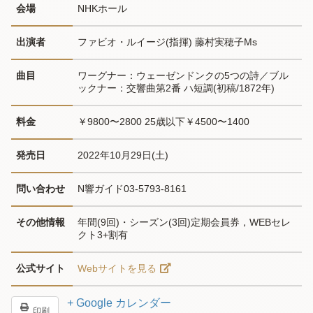
会場
NHKホール
出演者
ファビオ・ルイージ(指揮) 藤村実穂子Ms
曲目
ワーグナー：ウェーゼンドンクの5つの詩／ブル
ックナー：交響曲第2番 ハ短調(初稿/1872年)
料金
￥9800〜2800 25歳以下￥4500〜1400
発売日
2022年10月29日(土)
問い合わせ
N響ガイド03-5793-8161
その他情報
年間(9回)・シーズン(3回)定期会員券，WEBセレ
クト3+割有
公式サイト
Webサイトを見る
+ Google カレンダー
印刷