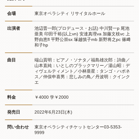
会場
東京オペラシティ リサイタルホール
出演者
池辺晋一郎(プロデュース・お話) 中川賢一p 尾池
亜美 印田千裕(以上vn) 安達真理va 加藤文枝vc 上
野由恵fl 平野公崇sx 塚越慎子mb 新野将之pc 篠﨑
和子hp
曲目
端山貢明：ピアノ・ソナタ／福島雄次郎：詩曲／
山本直純：いとしのブラックマリー／湯山昭：デ
ィヴェルティメント／小林亜星：タンゴ・ハポネ
ス／仲俣申喜男：悲しみの鳥／丹波明：クインク
エ
料金
￥4000 学￥2000
発売日
2022年6月23日(木)
問い合わせ
東京オペラシティチケットセンター03-5353-
9999