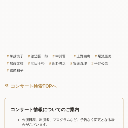
塚越慎子
池辺晋一郎
中川賢一
上野由恵
尾池亜美
加藤文枝
印田千裕
新野将之
安達真理
平野公崇
篠﨑和子
コンサート検索TOPへ
コンサート情報についてのご案内
公演日程、出演者、プログラムなど、予告なく変更となる場
合がございます。