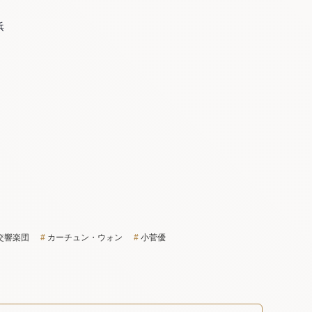
浜
交響楽団
カーチュン・ウォン
小菅優