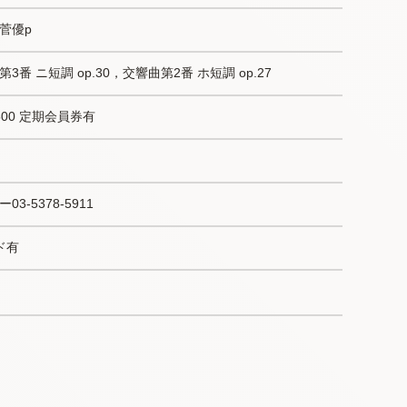
菅優p
 ニ短調 op.30，交響曲第2番 ホ短調 op.27
1500 定期会員券有
-5378-5911
ド有